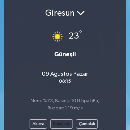
Giresun
°
23
Güneşli
09 Ağustos Pazar
08:15
Nem: %73, Basınç: 1011 hpa hPa,
Rüzgar: 1.19 m/s
Alucra
Bulancak
Çamoluk