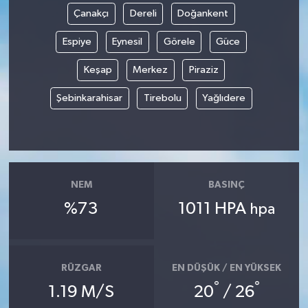
Çanakçı
Dereli
Doğankent
Espiye
Eynesil
Görele
Güce
Keşap
Merkez
Piraziz
Şebinkarahisar
Tirebolu
Yağlıdere
NEM
BASINÇ
%73
1011 HPA
hpa
RÜZGAR
EN DÜŞÜK / EN YÜKSEK
°
°
1.19 M/S
20
/ 26