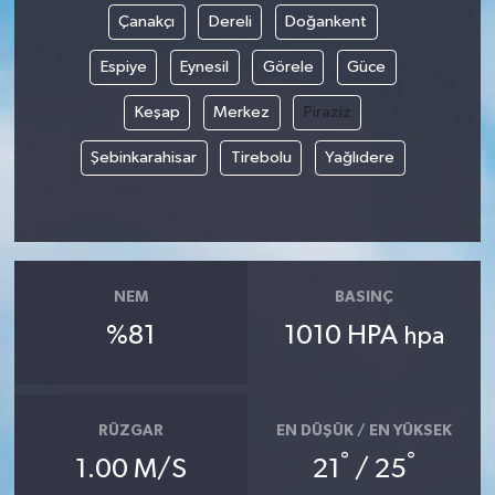
Çanakçı
Dereli
Doğankent
Espiye
Eynesil
Görele
Güce
Keşap
Merkez
Piraziz
Şebinkarahisar
Tirebolu
Yağlıdere
NEM
BASINÇ
%81
1010 HPA
hpa
RÜZGAR
EN DÜŞÜK / EN YÜKSEK
°
°
1.00 M/S
21
/ 25