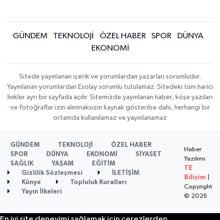
GÜNDEM
TEKNOLOJİ
ÖZEL HABER
SPOR
DÜNYA
EKONOMİ
Sitede yayınlanan içerik ve yorumlardan yazarları sorumludur.
Yayınlanan yorumlardan Esolay sorumlu tutulamaz. Sitedeki tüm harici
linkler ayrı bir sayfada açılır. Sitemizde yayınlanan haber, köşe yazıları
ve fotoğraflar izin alınmaksızın kaynak gösterilse dahi, herhangi bir
ortamda kullanılamaz ve yayınlanamaz
GÜNDEM
TEKNOLOJİ
ÖZEL HABER
Haber
SPOR
DÜNYA
EKONOMİ
SİYASET
Yazılımı:
SAĞLIK
YAŞAM
EĞİTİM
TE
Gizlilik Sözleşmesi
İLETİŞİM
Bilişim
|
Künye
Topluluk Kuralları
Copyright
Yayın İlkeleri
© 2026
En iyi site deneyimi sağlamak için çerezlerden