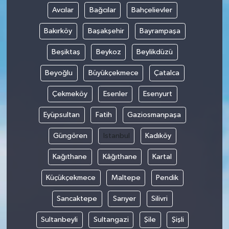
Avcılar
Bağcılar
Bahçelievler
Bakırköy
Başakşehir
Bayrampaşa
Beşiktaş
Beykoz
Beylikdüzü
Beyoğlu
Büyükçekmece
Çatalca
Çekmeköy
Esenler
Esenyurt
Eyüpsultan
Fatih
Gaziosmanpaşa
Güngören
Istanbul
Kadıköy
Kağıthane
Kâğıthane
Kartal
Küçükçekmece
Maltepe
Pendik
Sancaktepe
Sarıyer
Silivri
Sultanbeyli
Sultangazi
Şile
Şişli