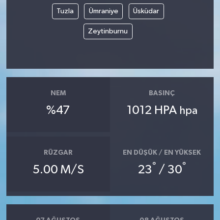
Tuzla
Ümraniye
Üsküdar
Zeytinburnu
NEM
BASINÇ
%47
1012 HPA
hpa
RÜZGAR
EN DÜŞÜK / EN YÜKSEK
°
°
5.00 M/S
23
/ 30