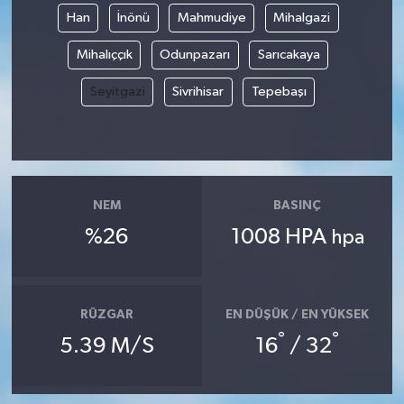
Han
İnönü
Mahmudiye
Mihalgazi
Mihalıççık
Odunpazarı
Sarıcakaya
Seyitgazi
Sivrihisar
Tepebaşı
NEM
BASINÇ
%26
1008 HPA
hpa
RÜZGAR
EN DÜŞÜK / EN YÜKSEK
°
°
5.39 M/S
16
/ 32