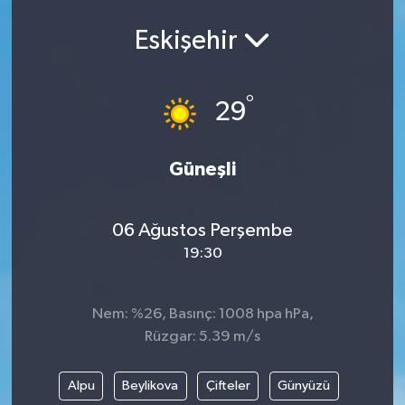
Eskişehir
°
29
Güneşli
06 Ağustos Perşembe
19:30
Nem: %26, Basınç: 1008 hpa hPa,
Rüzgar: 5.39 m/s
Alpu
Beylikova
Çifteler
Günyüzü