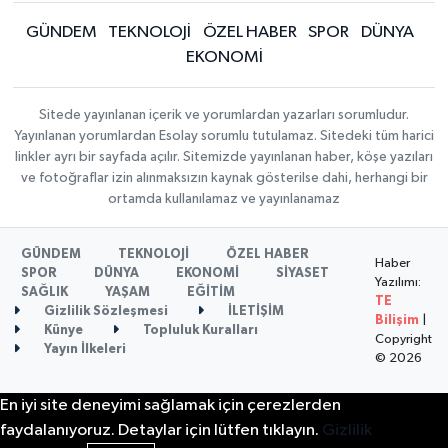
GÜNDEM
TEKNOLOJİ
ÖZEL HABER
SPOR
DÜNYA
EKONOMİ
Sitede yayınlanan içerik ve yorumlardan yazarları sorumludur.
Yayınlanan yorumlardan Esolay sorumlu tutulamaz. Sitedeki tüm harici
linkler ayrı bir sayfada açılır. Sitemizde yayınlanan haber, köşe yazıları
ve fotoğraflar izin alınmaksızın kaynak gösterilse dahi, herhangi bir
ortamda kullanılamaz ve yayınlanamaz
GÜNDEM
TEKNOLOJİ
ÖZEL HABER
Haber
SPOR
DÜNYA
EKONOMİ
SİYASET
Yazılımı:
SAĞLIK
YAŞAM
EĞİTİM
TE
Gizlilik Sözleşmesi
İLETİŞİM
Bilişim
|
Künye
Topluluk Kuralları
Copyright
Yayın İlkeleri
© 2026
En iyi site deneyimi sağlamak için çerezlerden
faydalanıyoruz. Detaylar için lütfen tıklayın.
Gizlilik