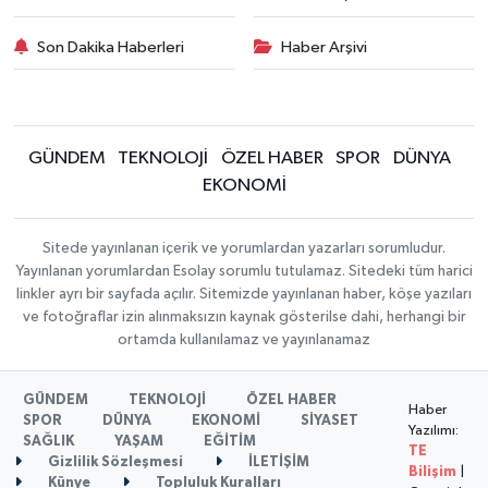
Son Dakika Haberleri
Haber Arşivi
GÜNDEM
TEKNOLOJİ
ÖZEL HABER
SPOR
DÜNYA
EKONOMİ
Sitede yayınlanan içerik ve yorumlardan yazarları sorumludur.
Yayınlanan yorumlardan Esolay sorumlu tutulamaz. Sitedeki tüm harici
linkler ayrı bir sayfada açılır. Sitemizde yayınlanan haber, köşe yazıları
ve fotoğraflar izin alınmaksızın kaynak gösterilse dahi, herhangi bir
ortamda kullanılamaz ve yayınlanamaz
GÜNDEM
TEKNOLOJİ
ÖZEL HABER
Haber
SPOR
DÜNYA
EKONOMİ
SİYASET
Yazılımı:
SAĞLIK
YAŞAM
EĞİTİM
TE
Gizlilik Sözleşmesi
İLETİŞİM
Bilişim
|
Künye
Topluluk Kuralları