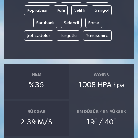
Köprübaşı
Kula
Salihli
Sarıgöl
Saruhanlı
Selendi
Soma
Şehzadeler
Turgutlu
Yunusemre
NEM
BASINÇ
%35
1008 HPA
hpa
RÜZGAR
EN DÜŞÜK / EN YÜKSEK
°
°
2.39 M/S
19
/ 40