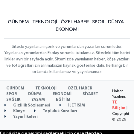
GÜNDEM
TEKNOLOJİ
ÖZEL HABER
SPOR
DÜNYA
EKONOMİ
Sitede yayınlanan içerik ve yorumlardan yazarları sorumludur.
Yayınlanan yorumlardan Esolay sorumlu tutulamaz. Sitedeki tüm harici
linkler ayrı bir sayfada açılır. Sitemizde yayınlanan haber, köşe yazıları
ve fotoğraflar izin alınmaksızın kaynak gösterilse dahi, herhangi bir
ortamda kullanılamaz ve yayınlanamaz
GÜNDEM
TEKNOLOJİ
ÖZEL HABER
Haber
SPOR
DÜNYA
EKONOMİ
SİYASET
Yazılımı:
SAĞLIK
YAŞAM
EĞİTİM
TE
Gizlilik Sözleşmesi
İLETİŞİM
Bilişim
|
Künye
Topluluk Kuralları
Copyright
Yayın İlkeleri
© 2026
En iyi site deneyimi sağlamak için çerezlerden