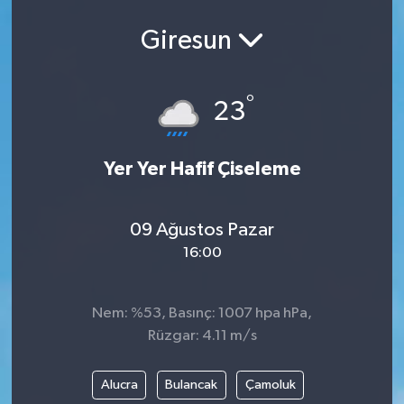
Giresun
°
23
Yer Yer Hafif Çiseleme
09 Ağustos Pazar
16:00
Nem: %53, Basınç: 1007 hpa hPa,
Rüzgar: 4.11 m/s
Alucra
Bulancak
Çamoluk