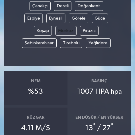
Çanakçı
Dereli
Doğankent
Espiye
Eynesil
Görele
Güce
Keşap
Merkez
Piraziz
Şebinkarahisar
Tirebolu
Yağlıdere
NEM
BASINÇ
%53
1007 HPA
hpa
RÜZGAR
EN DÜŞÜK / EN YÜKSEK
°
°
4.11 M/S
13
/ 27