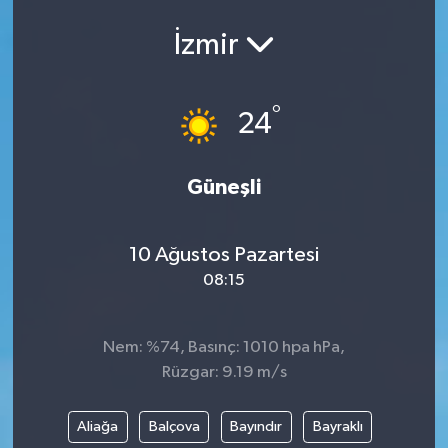
İzmir
°
24
Güneşli
10 Ağustos Pazartesi
08:15
Nem: %74, Basınç: 1010 hpa hPa,
Rüzgar: 9.19 m/s
Aliağa
Balçova
Bayındır
Bayraklı