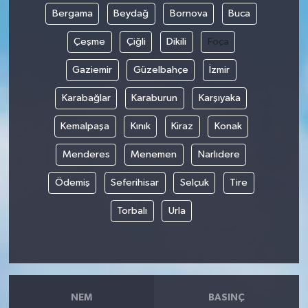
Bergama
Beydağ
Bornova
Buca
Çeşme
Çiğli
Dikili
Foça
Gaziemir
Güzelbahçe
İzmir
Karabağlar
Karaburun
Karşıyaka
Kemalpaşa
Kınık
Kiraz
Konak
Menderes
Menemen
Narlıdere
Ödemiş
Seferihisar
Selçuk
Tire
Torbalı
Urla
NEM
BASINÇ