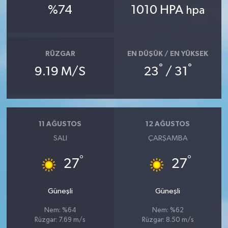
%74
1010 HPA
hpa
RÜZGAR
EN DÜŞÜK / EN YÜKSEK
°
°
9.19 M/S
23
/ 31
11 AĞUSTOS
12 AĞUSTOS
SALI
ÇARŞAMBA
°
°
27
27
Güneşli
Güneşli
Nem: %64
Nem: %62
Rüzgar: 7.69 m/s
Rüzgar: 8.50 m/s