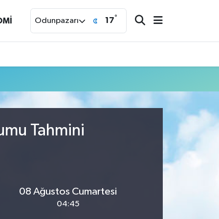
°
17
OMİ
Odunpazarı
rumu Tahmini
08 Ağustos Cumartesi
04:45