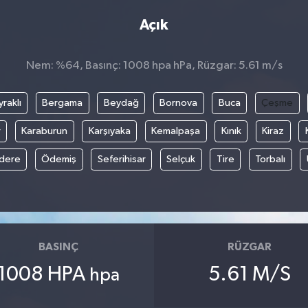
Açık
Nem: %64, Basınç: 1008 hpa hPa, Rüzgar: 5.61 m/s
raklı
Bergama
Beydağ
Bornova
Buca
Çeşme
r
Karaburun
Karşıyaka
Kemalpaşa
Kınık
Kiraz
ıdere
Ödemiş
Seferihisar
Selçuk
Tire
Torbalı
BASINÇ
RÜZGAR
1008 HPA
5.61 M/S
hpa