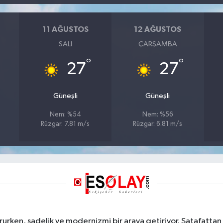
11 AĞUSTOS
12 AĞUSTOS
SALI
ÇARŞAMBA
°
°
27
27
Güneşli
Güneşli
Nem: %54
Nem: %56
Rüzgar: 7.81 m/s
Rüzgar: 6.81 m/s
rurken, sadelik ve modernizmi bir araya getiriyor. Şatafattan 