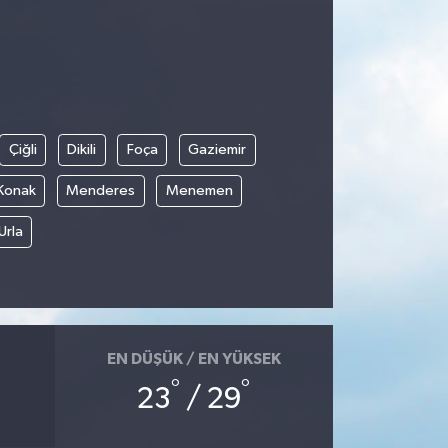
Çiğli
Dikili
Foça
Gaziemir
Konak
Menderes
Menemen
Urla
EN DÜŞÜK / EN YÜKSEK
°
°
23
/ 29