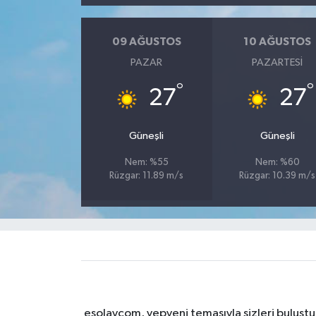
09 AĞUSTOS
10 AĞUSTOS
PAZAR
PAZARTESI
°
°
27
27
Güneşli
Güneşli
Nem: %55
Nem: %60
Rüzgar: 11.89 m/s
Rüzgar: 10.39 m/s
esolaycom, yepyeni temasıyla sizleri buluştu