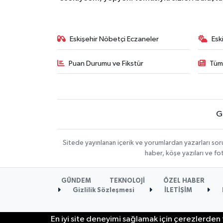
Eskişehir Nöbetçi Eczaneler
Esk
Puan Durumu ve Fikstür
Tüm
G
Sitede yayınlanan içerik ve yorumlardan yazarları soru
haber, köşe yazıları ve fo
GÜNDEM
TEKNOLOJİ
ÖZEL HABER
Gizlilik Sözleşmesi
İLETİŞİM
En iyi site deneyimi sağlamak için çerezlerden f