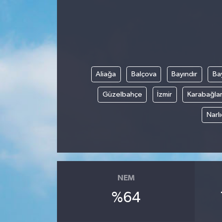
Aliağa
Balçova
Bayındır
Bay
Güzelbahçe
İzmir
Karabağla
Narl
NEM
%64