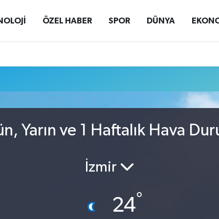
NOLOJİ
ÖZEL HABER
SPOR
DÜNYA
EKON
, Yarın ve 1 Haftalık Hava Du
İzmir
°
24