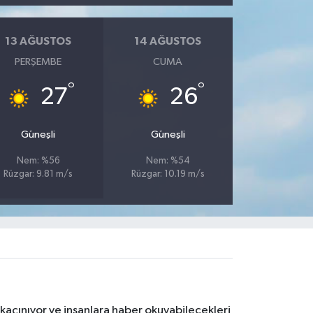
13 AĞUSTOS
14 AĞUSTOS
PERŞEMBE
CUMA
°
°
27
26
Güneşli
Güneşli
Nem: %56
Nem: %54
Rüzgar: 9.81 m/s
Rüzgar: 10.19 m/s
kaçınıyor ve insanlara haber okuyabilecekleri