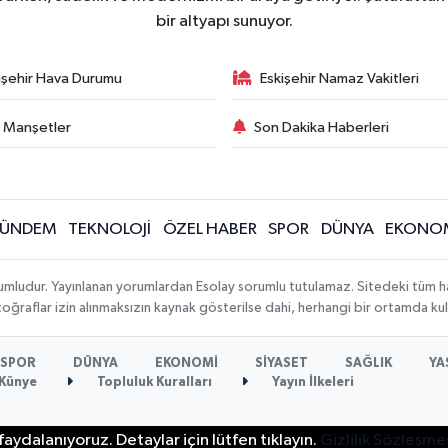
bir altyapı sunuyor.
işehir Hava Durumu
Eskişehir Namaz Vakitleri
 Manşetler
Son Dakika Haberleri
ÜNDEM
TEKNOLOJİ
ÖZEL HABER
SPOR
DÜNYA
EKONO
mludur. Yayınlanan yorumlardan Esolay sorumlu tutulamaz. Sitedeki tüm haric
toğraflar izin alınmaksızın kaynak gösterilse dahi, herhangi bir ortamda k
SPOR
DÜNYA
EKONOMİ
SİYASET
SAĞLIK
YA
Künye
Topluluk Kuralları
Yayın İlkeleri
aydalanıyoruz. Detaylar için lütfen tıklayın.
Gizlilik Sözleşme