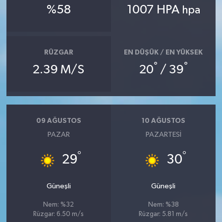
%58
1007 HPA
hpa
RÜZGAR
EN DÜŞÜK / EN YÜKSEK
°
°
2.39 M/S
20
/ 39
09 AĞUSTOS
10 AĞUSTOS
PAZAR
PAZARTESI
°
°
29
30
Güneşli
Güneşli
Nem: %32
Nem: %38
Rüzgar: 6.50 m/s
Rüzgar: 5.81 m/s