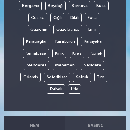
Bergama
Beydağ
Bornova
Buca
Çeşme
Çiğli
Dikili
Foça
Gaziemir
Güzelbahçe
İzmir
Karabağlar
Karaburun
Karşıyaka
Kemalpaşa
Kınık
Kiraz
Konak
Menderes
Menemen
Narlıdere
Ödemiş
Seferihisar
Selçuk
Tire
Torbalı
Urla
NEM
BASINÇ