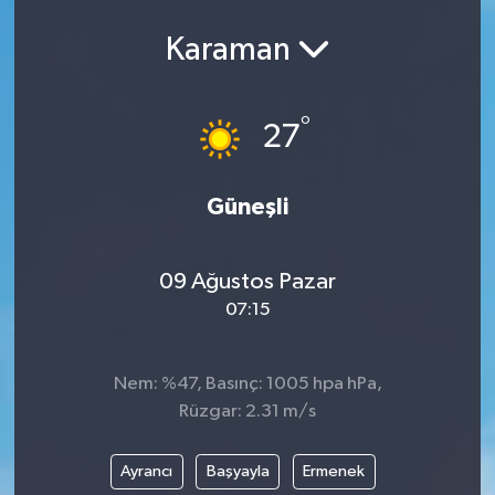
Karaman
°
27
Güneşli
09 Ağustos Pazar
07:15
Nem: %47, Basınç: 1005 hpa hPa,
Rüzgar: 2.31 m/s
Ayrancı
Başyayla
Ermenek