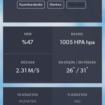
Kazımkarabekir
Merkez
Sarıveliler
NEM
BASINÇ
%47
1005 HPA
hpa
RÜZGAR
EN DÜŞÜK / EN YÜKSEK
°
°
2.31 M/S
26
/ 31
10 AĞUSTOS
11 AĞUSTOS
PAZARTESI
SALI