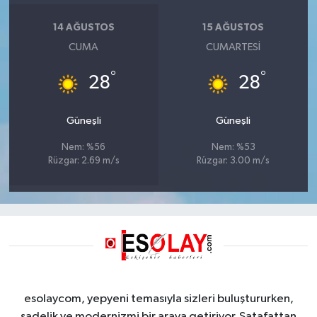
14 AĞUSTOS
15 AĞUSTOS
CUMA
CUMARTESI
°
°
28
28
Güneşli
Güneşli
Nem: %56
Nem: %53
Rüzgar: 2.69 m/s
Rüzgar: 3.00 m/s
esolaycom, yepyeni temasıyla sizleri buluştururken,
sadelik ve modernizmi bir araya getiriyor. Şatafattan