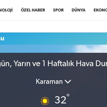
NOLOJİ
ÖZEL HABER
SPOR
DÜNYA
EKON
mu
ün, Yarın ve 1 Haftalık Hava D
Karaman
°
32