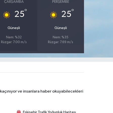
ÇARŞAMBA
PERŞEMBE
°
°
25
25
Güneşli
Güneşli
Nem: %32
Nem: %35
Rüzgar: 7.00 m/s
Rüzgar: 7.69 m/s
kaçınıyor ve insanlara haber okuyabilecekleri
Eskişehir Trafik Yoğunluk Haritası