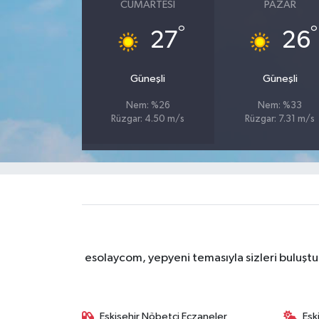
CUMARTESI
PAZAR
°
°
27
26
Güneşli
Güneşli
Nem: %26
Nem: %33
Rüzgar: 4.50 m/s
Rüzgar: 7.31 m/s
esolaycom, yepyeni temasıyla sizleri buluştu
Eskişehir Nöbetçi Eczaneler
Esk