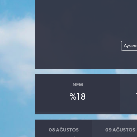
Ayranc
NEM
%18
08 AĞUSTOS
09 AĞUSTOS