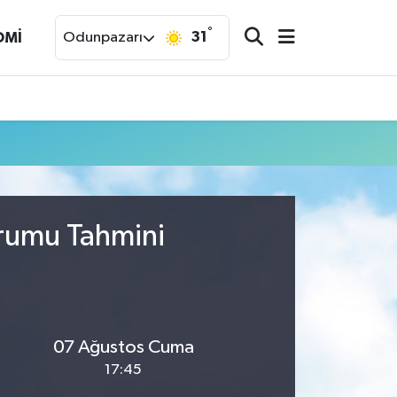
°
31
OMİ
Odunpazarı
urumu Tahmini
07 Ağustos Cuma
17:45