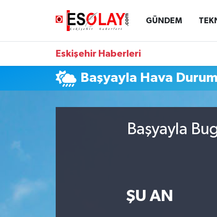
GÜNDEM
TEK
Eskişehir Nöbetçi Eczaneler
Eskişehir Haberleri
Eskişehir Hava Durumu
Başyayla Hava Duru
Eskişehir Namaz Vakitleri
Eskişehir Trafik Yoğunluk Haritası
Başyayla Bug
Süper Lig Puan Durumu ve Fikstür
Tüm Manşetler
Son Dakika Haberleri
ŞU AN
Haber Arşivi