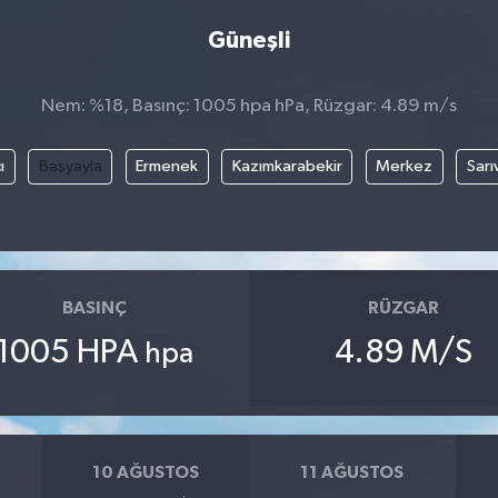
Güneşli
Nem: %18, Basınç: 1005 hpa hPa, Rüzgar: 4.89 m/s
ı
Başyayla
Ermenek
Kazımkarabekir
Merkez
Sarı
BASINÇ
RÜZGAR
1005 HPA
4.89 M/S
hpa
10 AĞUSTOS
11 AĞUSTOS