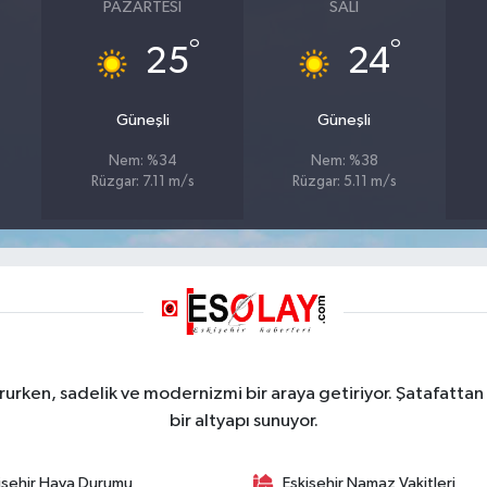
PAZARTESI
SALI
°
°
25
24
Güneşli
Güneşli
Nem: %34
Nem: %38
Rüzgar: 7.11 m/s
Rüzgar: 5.11 m/s
rurken, sadelik ve modernizmi bir araya getiriyor. Şatafattan 
bir altyapı sunuyor.
işehir Hava Durumu
Eskişehir Namaz Vakitleri