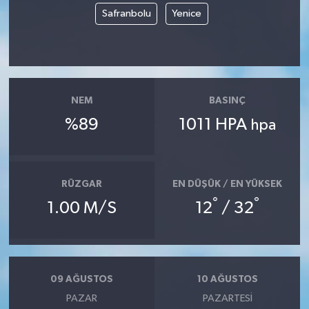
Safranbolu
Yenice
NEM
BASINÇ
%89
1011 HPA
hpa
RÜZGAR
EN DÜŞÜK / EN YÜKSEK
°
°
1.00 M/S
12
/ 32
09 AĞUSTOS
10 AĞUSTOS
PAZAR
PAZARTESI