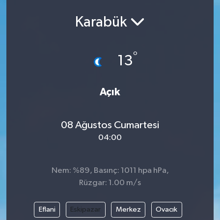
Karabük
°
13
Açık
08 Ağustos Cumartesi
04:00
Nem: %89, Basınç: 1011 hpa hPa,
Rüzgar: 1.00 m/s
Eflani
Eskipazar
Merkez
Ovacık