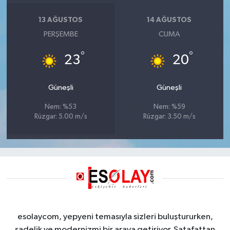
13 AĞUSTOS
14 AĞUSTOS
PERŞEMBE
CUMA
°
°
23
20
Güneşli
Güneşli
Nem: %53
Nem: %59
Rüzgar: 5.00 m/s
Rüzgar: 3.50 m/s
esolaycom, yepyeni temasıyla sizleri buluştururken,
sadelik ve modernizmi bir araya getiriyor. Şatafattan