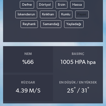
Defne
Dörtyol
Erzin
Hassa
İskenderun
Kırıkhan
Kumlu
Payas
Reyhanlı
Samandağ
Yayladağı
NEM
BASINÇ
%66
1005 HPA
hpa
RÜZGAR
EN DÜŞÜK / EN YÜKSEK
°
°
4.39 M/S
25
/ 31