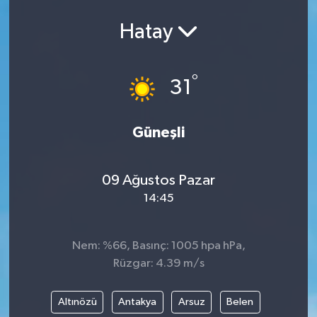
Hatay
°
31
Güneşli
09 Ağustos Pazar
14:45
Nem: %66, Basınç: 1005 hpa hPa,
Rüzgar: 4.39 m/s
Altınözü
Antakya
Arsuz
Belen