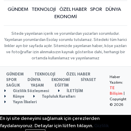
GÜNDEM
TEKNOLOJİ
ÖZEL HABER
SPOR
DÜNYA
EKONOMİ
Sitede yayınlanan içerik ve yorumlardan yazarları sorumludur.
Yayınlanan yorumlardan Esolay sorumlu tutulamaz. Sitedeki tüm harici
linkler ayrı bir sayfada açılır. Sitemizde yayınlanan haber, köşe yazıları
ve fotoğraflar izin alınmaksızın kaynak gösterilse dahi, herhangi bir
ortamda kullanılamaz ve yayınlanamaz
GÜNDEM
TEKNOLOJİ
ÖZEL HABER
Haber
SPOR
DÜNYA
EKONOMİ
SİYASET
Yazılımı:
SAĞLIK
YAŞAM
EĞİTİM
TE
Gizlilik Sözleşmesi
İLETİŞİM
Bilişim
|
Künye
Topluluk Kuralları
Copyright
Yayın İlkeleri
© 2026
En iyi site deneyimi sağlamak için çerezlerden
faydalanıyoruz. Detaylar için lütfen tıklayın.
Gizlilik