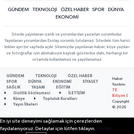
GÜNDEM
TEKNOLOJİ
ÖZEL HABER
SPOR
DÜNYA
EKONOMİ
Sitede yayınlanan içerik ve yorumlardan yazarları sorumludur.
Yayınlanan yorumlardan Esolay sorumlu tutulamaz. Sitedeki tüm harici
linkler ayrı bir sayfada açılır. Sitemizde yayınlanan haber, köşe yazıları
ve fotoğraflar izin alınmaksızın kaynak gösterilse dahi, herhangi bir
ortamda kullanılamaz ve yayınlanamaz
GÜNDEM
TEKNOLOJİ
ÖZEL HABER
Haber
SPOR
DÜNYA
EKONOMİ
SİYASET
Yazılımı:
SAĞLIK
YAŞAM
EĞİTİM
TE
Gizlilik Sözleşmesi
İLETİŞİM
Bilişim
|
Künye
Topluluk Kuralları
Copyright
Yayın İlkeleri
© 2026
En iyi site deneyimi sağlamak için çerezlerden
faydalanıyoruz. Detaylar için lütfen tıklayın.
Gizlilik