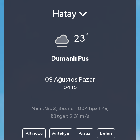
Hatay
°
23
Dumanlı Pus
09 Ağustos Pazar
04:15
Nem: %92, Basınç: 1004 hpa hPa,
Rüzgar: 2.31 m/s
Altınözü
Antakya
Arsuz
Belen