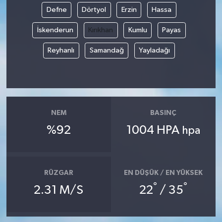
Defne
Dörtyol
Erzin
Hassa
İskenderun
Kırıkhan
Kumlu
Payas
Reyhanlı
Samandağ
Yayladağı
NEM
BASINÇ
%92
1004 HPA
hpa
RÜZGAR
EN DÜŞÜK / EN YÜKSEK
°
°
2.31 M/S
22
/ 35