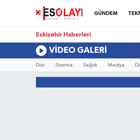
GÜNDEM
TEK
Eskişehir Nöbetçi Eczaneler
Eskişehir Haberleri
Eskişehir Hava Durumu
VIDEO GALERI
Eskişehir Namaz Vakitleri
Dizi
Sinema
Sağlık
Medya
D
Eskişehir Trafik Yoğunluk Haritası
Süper Lig Puan Durumu ve Fikstür
Tüm Manşetler
Son Dakika Haberleri
Haber Arşivi