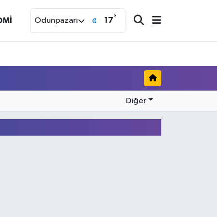
°
17
OMİ
Odunpazarı
Diğer