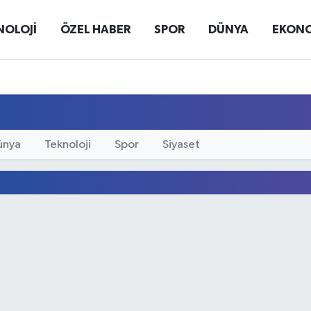
NOLOJİ
ÖZEL HABER
SPOR
DÜNYA
EKON
ünya
Teknoloji
Spor
Siyaset