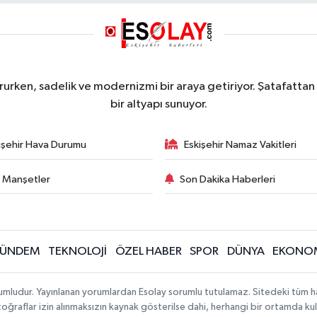
rurken, sadelik ve modernizmi bir araya getiriyor. Şatafattan 
bir altyapı sunuyor.
işehir Hava Durumu
Eskişehir Namaz Vakitleri
 Manşetler
Son Dakika Haberleri
ÜNDEM
TEKNOLOJİ
ÖZEL HABER
SPOR
DÜNYA
EKONO
mludur. Yayınlanan yorumlardan Esolay sorumlu tutulamaz. Sitedeki tüm haric
toğraflar izin alınmaksızın kaynak gösterilse dahi, herhangi bir ortamda k