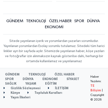
GÜNDEM
TEKNOLOJİ
ÖZEL HABER
SPOR
DÜNYA
EKONOMİ
Sitede yayınlanan içerik ve yorumlardan yazarları sorumludur.
Yayınlanan yorumlardan Esolay sorumlu tutulamaz. Sitedeki tüm harici
linkler ayrı bir sayfada açılır. Sitemizde yayınlanan haber, köşe yazıları
ve fotoğraflar izin alınmaksızın kaynak gösterilse dahi, herhangi bir
ortamda kullanılamaz ve yayınlanamaz
GÜNDEM
TEKNOLOJİ
ÖZEL HABER
Haber
SPOR
DÜNYA
EKONOMİ
SİYASET
Yazılımı:
SAĞLIK
YAŞAM
EĞİTİM
TE
Gizlilik Sözleşmesi
İLETİŞİM
Bilişim
|
Künye
Topluluk Kuralları
Copyright
Yayın İlkeleri
© 2026