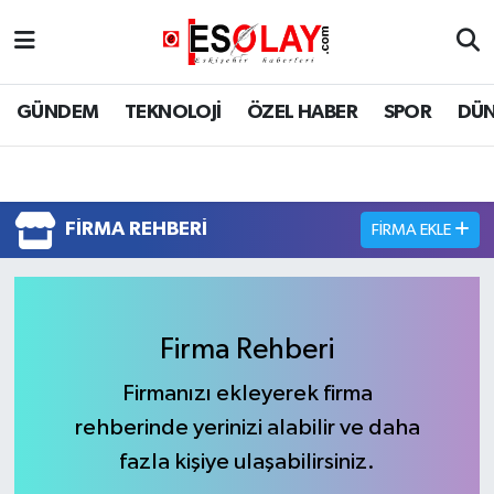
Eskişehir Nöbetçi Eczaneler
GÜNDEM
TEKNOLOJİ
ÖZEL HABER
SPOR
DÜ
Eskişehir Hava Durumu
Eskişehir Namaz Vakitleri
FIRMA REHBERI
FIRMA EKLE
Eskişehir Trafik Yoğunluk Haritası
Süper Lig Puan Durumu ve Fikstür
Firma Rehberi
Tüm Manşetler
Firmanızı ekleyerek firma
Son Dakika Haberleri
rehberinde yerinizi alabilir ve daha
fazla kişiye ulaşabilirsiniz.
Haber Arşivi