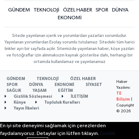
GÜNDEM
TEKNOLOJİ
ÖZEL HABER
SPOR
DÜNYA
EKONOMİ
Sitede yayınlanan içerik ve yorumlardan yazarları sorumludur.
Yayınlanan yorumlardan Esolay sorumlu tutulamaz. Sitedeki tüm harici
linkler ayrı bir sayfada açılır. Sitemizde yayınlanan haber, köşe yazıları
ve fotoğraflar izin alınmaksızın kaynak gösterilse dahi, herhangi bir
ortamda kullanılamaz ve yayınlanamaz
GÜNDEM
TEKNOLOJİ
ÖZEL HABER
Haber
SPOR
DÜNYA
EKONOMİ
SİYASET
Yazılımı:
SAĞLIK
YAŞAM
EĞİTİM
TE
Gizlilik Sözleşmesi
İLETİŞİM
Bilişim
|
Künye
Topluluk Kuralları
Copyright
Yayın İlkeleri
© 2026
En iyi site deneyimi sağlamak için çerezlerden
faydalanıyoruz. Detaylar için lütfen tıklayın.
Gizlilik