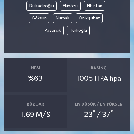
Dulkadiroğlu
Ekinözü
Elbistan
Göksun
Nurhak
Onikişubat
Pazarcık
Türkoğlu
NEM
BASINÇ
%63
1005 HPA
hpa
RÜZGAR
EN DÜŞÜK / EN YÜKSEK
°
°
1.69 M/S
23
/ 37