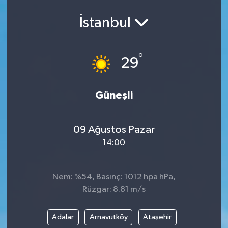
İstanbul
°
29
Güneşli
09 Ağustos Pazar
14:00
Nem: %54, Basınç: 1012 hpa hPa,
Rüzgar: 8.81 m/s
Adalar
Arnavutköy
Ataşehir