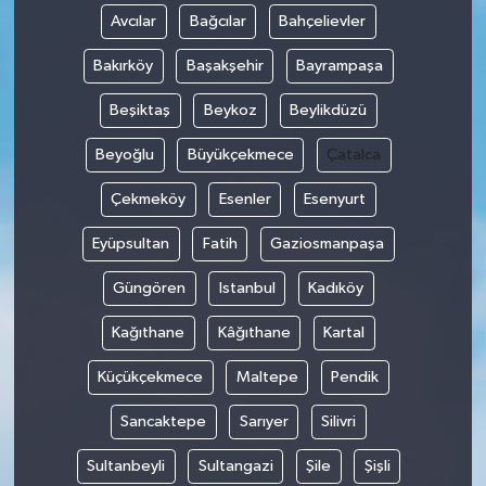
Avcılar
Bağcılar
Bahçelievler
Bakırköy
Başakşehir
Bayrampaşa
Beşiktaş
Beykoz
Beylikdüzü
Beyoğlu
Büyükçekmece
Çatalca
Çekmeköy
Esenler
Esenyurt
Eyüpsultan
Fatih
Gaziosmanpaşa
Güngören
Istanbul
Kadıköy
Kağıthane
Kâğıthane
Kartal
Küçükçekmece
Maltepe
Pendik
Sancaktepe
Sarıyer
Silivri
Sultanbeyli
Sultangazi
Şile
Şişli