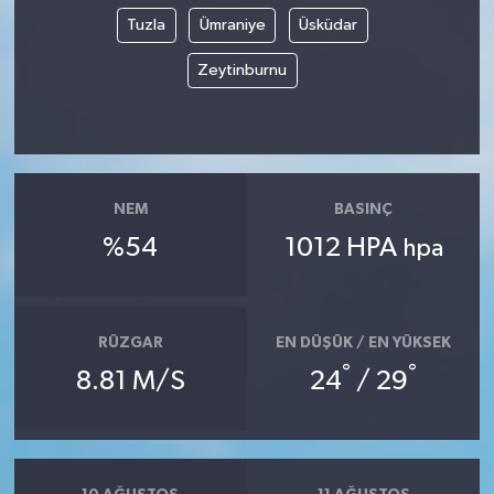
Tuzla
Ümraniye
Üsküdar
Zeytinburnu
NEM
BASINÇ
%54
1012 HPA
hpa
RÜZGAR
EN DÜŞÜK / EN YÜKSEK
°
°
8.81 M/S
24
/ 29