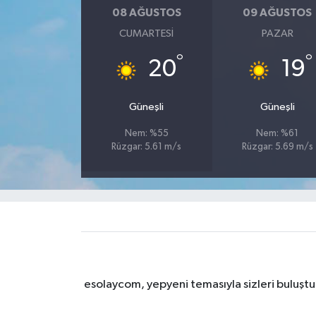
08 AĞUSTOS
09 AĞUSTOS
CUMARTESI
PAZAR
°
°
20
19
Güneşli
Güneşli
Nem: %55
Nem: %61
Rüzgar: 5.61 m/s
Rüzgar: 5.69 m/s
esolaycom, yepyeni temasıyla sizleri buluştu