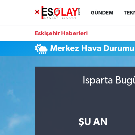
GÜNDEM
TEK
Eskişehir Nöbetçi Eczaneler
Eskişehir Haberleri
Eskişehir Hava Durumu
Merkez Hava Durumu
Eskişehir Namaz Vakitleri
Eskişehir Trafik Yoğunluk Haritası
Isparta Bug
Süper Lig Puan Durumu ve Fikstür
Tüm Manşetler
Son Dakika Haberleri
ŞU AN
Haber Arşivi