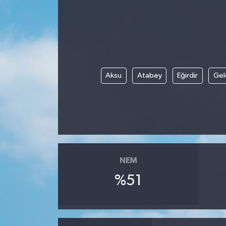
Aksu
Atabey
Eğirdir
Gel
NEM
%51