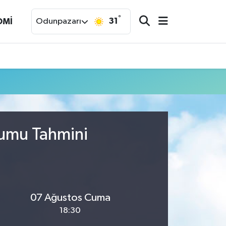
°
31
OMİ
Odunpazarı
rumu Tahmini
07 Ağustos Cuma
18:30