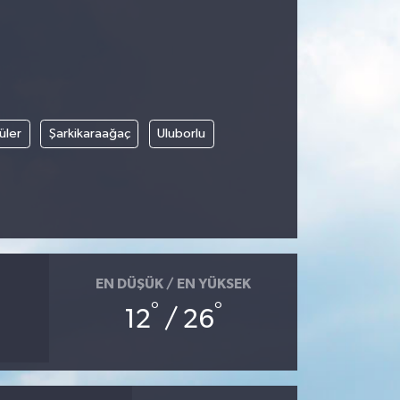
üler
Şarkikaraağaç
Uluborlu
EN DÜŞÜK / EN YÜKSEK
°
°
12
/ 26