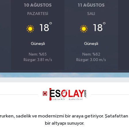
10 AĞUSTOS
11 AĞUSTOS
PAZARTESI
SALI
°
°
18
18
Güneşli
Güneşli
Nem: %65
Nem: %62
Rüzgar: 3.81 m/s
Rüzgar: 3.00 m/s
rurken, sadelik ve modernizmi bir araya getiriyor. Şatafattan 
bir altyapı sunuyor.