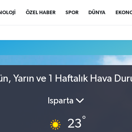
NOLOJİ
ÖZEL HABER
SPOR
DÜNYA
EKON
ün, Yarın ve 1 Haftalık Hava Du
Isparta
°
23