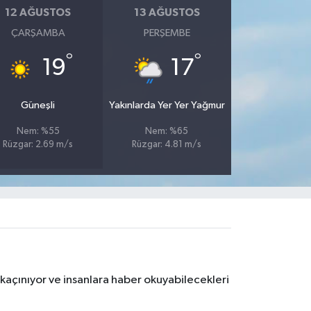
12 AĞUSTOS
13 AĞUSTOS
ÇARŞAMBA
PERŞEMBE
°
°
19
17
Güneşli
Yakınlarda Yer Yer Yağmur
Nem: %55
Nem: %65
Rüzgar: 2.69 m/s
Rüzgar: 4.81 m/s
kaçınıyor ve insanlara haber okuyabilecekleri