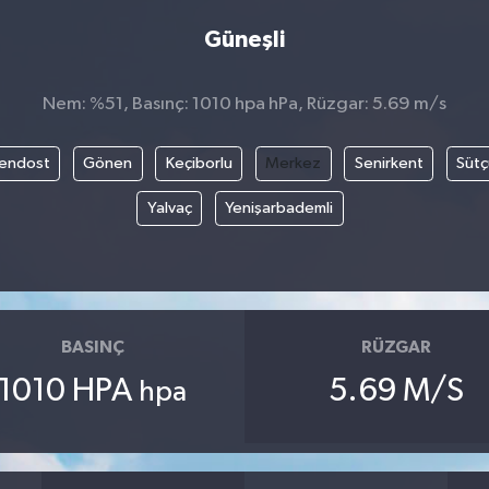
Güneşli
Nem: %51, Basınç: 1010 hpa hPa, Rüzgar: 5.69 m/s
endost
Gönen
Keçiborlu
Merkez
Senirkent
Sütç
Yalvaç
Yenişarbademli
BASINÇ
RÜZGAR
1010 HPA
5.69 M/S
hpa