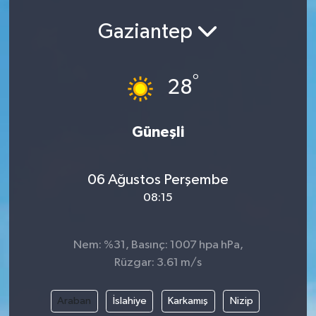
Gaziantep
°
28
Güneşli
06 Ağustos Perşembe
08:15
Nem: %31, Basınç: 1007 hpa hPa,
Rüzgar: 3.61 m/s
Araban
İslahiye
Karkamış
Nizip