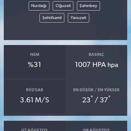
Nurdağı
Oğuzeli
Şahinbey
Şehitkamil
Yavuzeli
NEM
BASINÇ
%31
1007 HPA
hpa
RÜZGAR
EN DÜŞÜK / EN YÜKSEK
°
°
3.61 M/S
23
/ 37
07 AĞUSTOS
08 AĞUSTOS