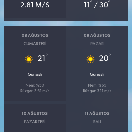
°
°
2.81 M/S
11
/ 30
08 AĞUSTOS
09 AĞUSTOS
CUMARTESI
PAZAR
°
°
21
20
Güneşli
Güneşli
Nem: %50
Nem: %65
Rüzgar: 3.61 m/s
Rüzgar: 3.11 m/s
10 AĞUSTOS
11 AĞUSTOS
PAZARTESI
SALI