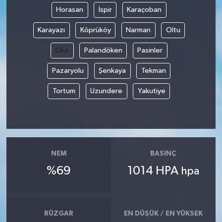
Horasan
İspir
Karaçoban
Karayazı
Köprüköy
Narman
Oltu
Olur
Palandöken
Pasinler
Pazaryolu
Şenkaya
Tekman
Tortum
Uzundere
Yakutiye
NEM
BASINÇ
%69
1014 HPA
hpa
RÜZGAR
EN DÜŞÜK / EN YÜKSEK