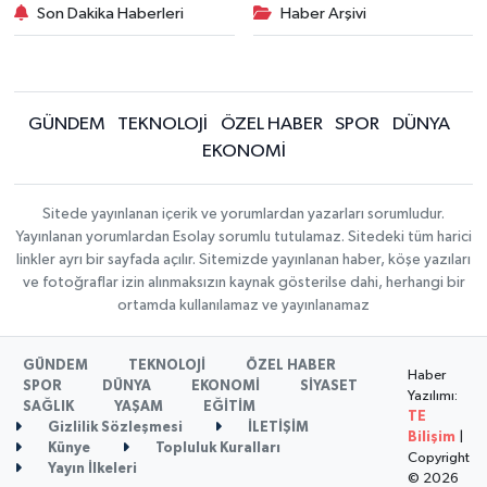
Son Dakika Haberleri
Haber Arşivi
GÜNDEM
TEKNOLOJİ
ÖZEL HABER
SPOR
DÜNYA
EKONOMİ
Sitede yayınlanan içerik ve yorumlardan yazarları sorumludur.
Yayınlanan yorumlardan Esolay sorumlu tutulamaz. Sitedeki tüm harici
linkler ayrı bir sayfada açılır. Sitemizde yayınlanan haber, köşe yazıları
ve fotoğraflar izin alınmaksızın kaynak gösterilse dahi, herhangi bir
ortamda kullanılamaz ve yayınlanamaz
GÜNDEM
TEKNOLOJİ
ÖZEL HABER
Haber
SPOR
DÜNYA
EKONOMİ
SİYASET
Yazılımı:
SAĞLIK
YAŞAM
EĞİTİM
TE
Gizlilik Sözleşmesi
İLETİŞİM
Bilişim
|
Künye
Topluluk Kuralları
Copyright
Yayın İlkeleri
© 2026