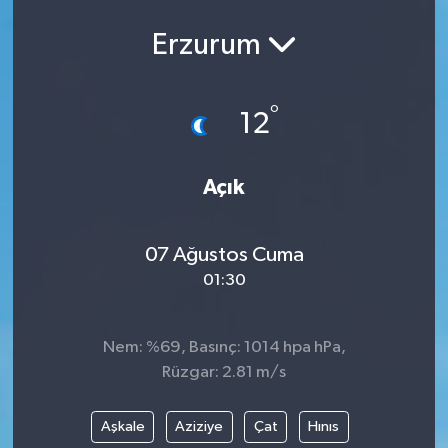
Erzurum
°
12
Açık
07 Ağustos Cuma
01:30
Nem: %69, Basınç: 1014 hpa hPa,
Rüzgar: 2.81 m/s
Aşkale
Aziziye
Çat
Hınıs