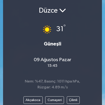
Düzce
°
31
Güneşli
09 Ağustos Pazar
15:45
Nem: %47, Basınç: 1011 hpa hPa,
Rüzgar: 4.89 m/s
Akçakoca
Cumayeri
Çilimli