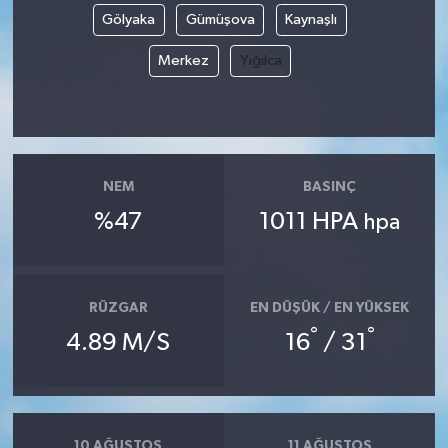
Gölyaka
Gümüşova
Kaynaşlı
Merkez
Yığılca
NEM
BASINÇ
%47
1011 HPA
hpa
RÜZGAR
EN DÜŞÜK / EN YÜKSEK
°
°
4.89 M/S
16
/ 31
10 AĞUSTOS
11 AĞUSTOS