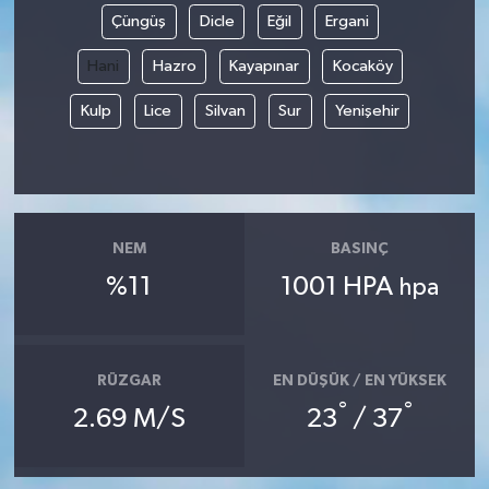
Çüngüş
Dicle
Eğil
Ergani
Hani
Hazro
Kayapınar
Kocaköy
Kulp
Lice
Silvan
Sur
Yenişehir
NEM
BASINÇ
%11
1001 HPA
hpa
RÜZGAR
EN DÜŞÜK / EN YÜKSEK
°
°
2.69 M/S
23
/ 37