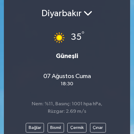
Diyarbakır
°
35
Güneşli
07 Ağustos Cuma
18:30
Nem: %11, Basınç: 1001 hpa hPa,
Rüzgar: 2.69 m/s
Bağlar
Bismil
Çermik
Çınar