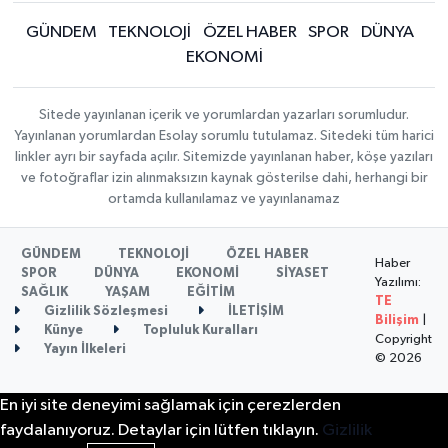
GÜNDEM
TEKNOLOJİ
ÖZEL HABER
SPOR
DÜNYA
EKONOMİ
Sitede yayınlanan içerik ve yorumlardan yazarları sorumludur.
Yayınlanan yorumlardan Esolay sorumlu tutulamaz. Sitedeki tüm harici
linkler ayrı bir sayfada açılır. Sitemizde yayınlanan haber, köşe yazıları
ve fotoğraflar izin alınmaksızın kaynak gösterilse dahi, herhangi bir
ortamda kullanılamaz ve yayınlanamaz
GÜNDEM
TEKNOLOJİ
ÖZEL HABER
Haber
SPOR
DÜNYA
EKONOMİ
SİYASET
Yazılımı:
SAĞLIK
YAŞAM
EĞİTİM
TE
Gizlilik Sözleşmesi
İLETİŞİM
Bilişim
|
Künye
Topluluk Kuralları
Copyright
Yayın İlkeleri
© 2026
En iyi site deneyimi sağlamak için çerezlerden
faydalanıyoruz. Detaylar için lütfen tıklayın.
Gizlilik