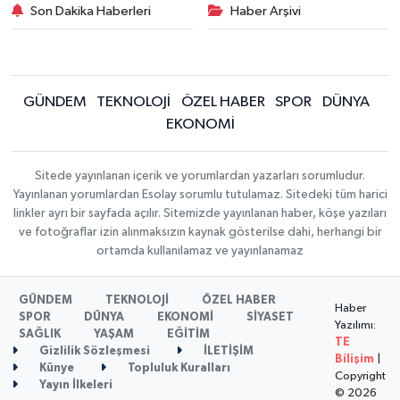
Son Dakika Haberleri
Haber Arşivi
GÜNDEM
TEKNOLOJİ
ÖZEL HABER
SPOR
DÜNYA
EKONOMİ
Sitede yayınlanan içerik ve yorumlardan yazarları sorumludur.
Yayınlanan yorumlardan Esolay sorumlu tutulamaz. Sitedeki tüm harici
linkler ayrı bir sayfada açılır. Sitemizde yayınlanan haber, köşe yazıları
ve fotoğraflar izin alınmaksızın kaynak gösterilse dahi, herhangi bir
ortamda kullanılamaz ve yayınlanamaz
GÜNDEM
TEKNOLOJİ
ÖZEL HABER
Haber
SPOR
DÜNYA
EKONOMİ
SİYASET
Yazılımı:
SAĞLIK
YAŞAM
EĞİTİM
TE
Gizlilik Sözleşmesi
İLETİŞİM
Bilişim
|
Künye
Topluluk Kuralları
Copyright
Yayın İlkeleri
© 2026