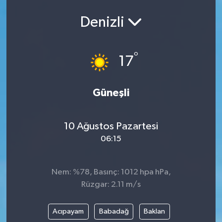
Denizli
°
17
Güneşli
10 Ağustos Pazartesi
06:15
Nem: %78, Basınç: 1012 hpa hPa,
Rüzgar: 2.11 m/s
Acıpayam
Babadağ
Baklan