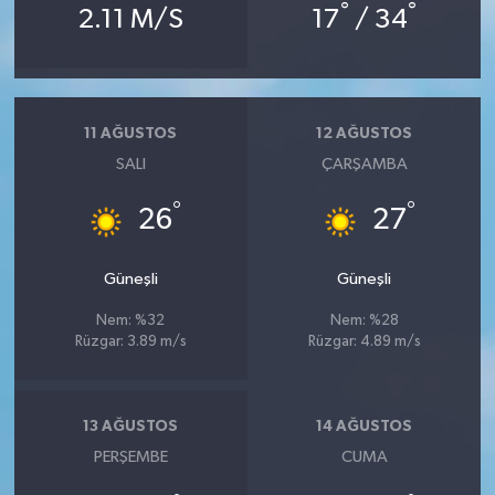
°
°
2.11 M/S
17
/ 34
11 AĞUSTOS
12 AĞUSTOS
SALI
ÇARŞAMBA
°
°
26
27
Güneşli
Güneşli
Nem: %32
Nem: %28
Rüzgar: 3.89 m/s
Rüzgar: 4.89 m/s
13 AĞUSTOS
14 AĞUSTOS
PERŞEMBE
CUMA