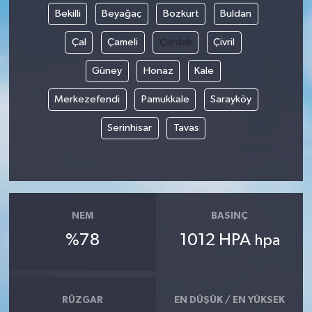
Bekilli
Beyağaç
Bozkurt
Buldan
Çal
Çameli
Çardak
Çivril
Güney
Honaz
Kale
Merkezefendi
Pamukkale
Sarayköy
Serinhisar
Tavas
NEM
BASINÇ
%78
1012 HPA
hpa
RÜZGAR
EN DÜŞÜK / EN YÜKSEK