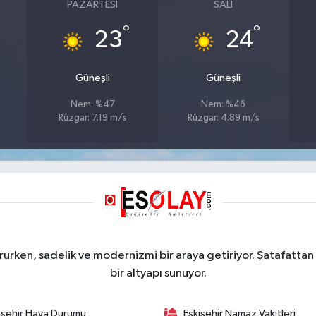
PAZARTESI
SALI
°
°
23
24
Güneşli
Güneşli
Nem: %47
Nem: %46
Rüzgar: 7.19 m/s
Rüzgar: 4.89 m/s
rurken, sadelik ve modernizmi bir araya getiriyor. Şatafattan 
bir altyapı sunuyor.
işehir Hava Durumu
Eskişehir Namaz Vakitleri