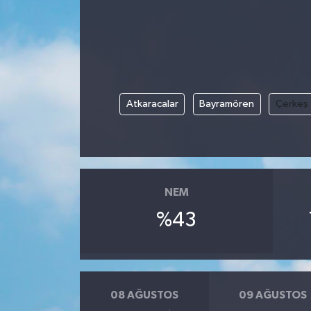
Atkaracalar
Bayramören
Çerkeş
NEM
%43
08 AĞUSTOS
09 AĞUSTOS