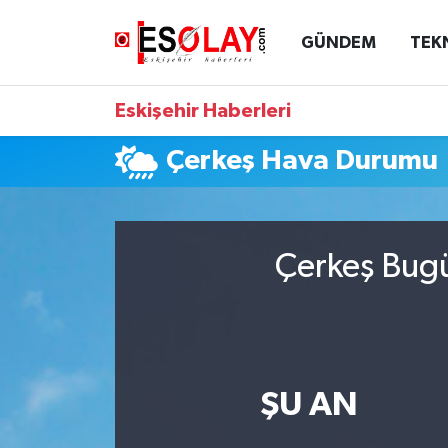
GÜNDEM
TEK
Eskişehir Nöbetçi Eczaneler
Eskişehir Haberleri
Eskişehir Hava Durumu
Çerkeş Hava Durumu
Eskişehir Namaz Vakitleri
Eskişehir Trafik Yoğunluk Haritası
Çerkeş Bugü
Süper Lig Puan Durumu ve Fikstür
Tüm Manşetler
Son Dakika Haberleri
ŞU AN
Haber Arşivi