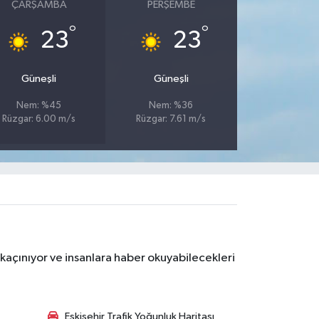
ÇARŞAMBA
PERŞEMBE
°
°
23
23
Güneşli
Güneşli
Nem: %45
Nem: %36
Rüzgar: 6.00 m/s
Rüzgar: 7.61 m/s
kaçınıyor ve insanlara haber okuyabilecekleri
Eskişehir Trafik Yoğunluk Haritası