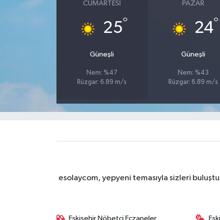
CUMARTESI
PAZAR
°
°
25
24
Güneşli
Güneşli
Nem: %47
Nem: %43
Rüzgar: 6.89 m/s
Rüzgar: 6.89 m/s
esolaycom, yepyeni temasıyla sizleri buluştu
Eskişehir Nöbetçi Eczaneler
Esk