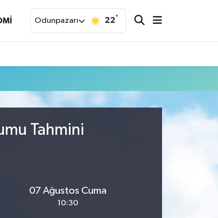
°
22
OMİ
Odunpazarı
rumu Tahmini
07 Ağustos Cuma
10:30