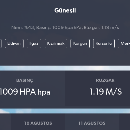
Güneşli
Nem: %43, Basınç: 1009 hpa hPa, Rüzgar: 1.19 m/s
Eldivan
Ilgaz
Kızılırmak
Korgun
Kurşunlu
Mer
BASINÇ
RÜZGAR
1009 HPA
1.19 M/S
hpa
10 AĞUSTOS
11 AĞUSTOS