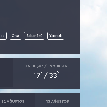
kez
Orta
Şabanözü
Yapraklı
EN DÜŞÜK / EN YÜKSEK
°
°
17
/ 33
12 AĞUSTOS
13 AĞUSTOS