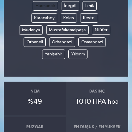
Harmancık
İnegöl
İznik
Karacabey
Keles
Kestel
Mudanya
Mustafakemalpaşa
Nilüfer
Orhaneli
Orhangazi
Osmangazi
Yenişehir
Yıldırım
NEM
BASINÇ
%49
1010 HPA
hpa
RÜZGAR
EN DÜŞÜK / EN YÜKSEK