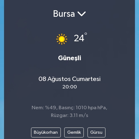
Bursa
°
24
Güneşli
08 Ağustos Cumartesi
20:00
Nem: %49, Basınç: 1010 hpa hPa,
Rüzgar: 3.11 m/s
Büyükorhan
Gemlik
Gürsu