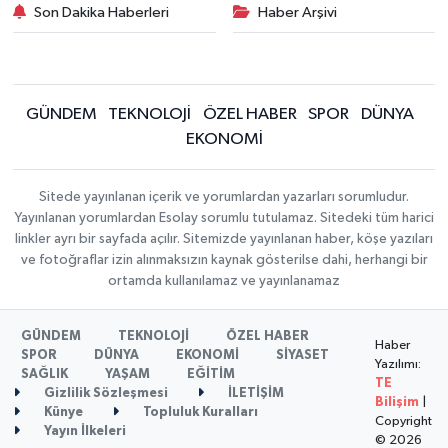
Son Dakika Haberleri
Haber Arşivi
GÜNDEM
TEKNOLOJİ
ÖZEL HABER
SPOR
DÜNYA
EKONOMİ
Sitede yayınlanan içerik ve yorumlardan yazarları sorumludur.
Yayınlanan yorumlardan Esolay sorumlu tutulamaz. Sitedeki tüm harici
linkler ayrı bir sayfada açılır. Sitemizde yayınlanan haber, köşe yazıları
ve fotoğraflar izin alınmaksızın kaynak gösterilse dahi, herhangi bir
ortamda kullanılamaz ve yayınlanamaz
GÜNDEM
TEKNOLOJİ
ÖZEL HABER
Haber
SPOR
DÜNYA
EKONOMİ
SİYASET
Yazılımı:
SAĞLIK
YAŞAM
EĞİTİM
TE
Gizlilik Sözleşmesi
İLETİŞİM
Bilişim
|
Künye
Topluluk Kuralları
Copyright
Yayın İlkeleri
© 2026