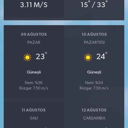
°
°
3.11 M/S
15
/ 33
09 AĞUSTOS
10 AĞUSTOS
PAZAR
PAZARTESI
°
°
23
24
Güneşli
Güneşli
Nem: %56
Nem: %54
Rüzgar: 7.50 m/s
Rüzgar: 7.50 m/s
11 AĞUSTOS
12 AĞUSTOS
SALI
ÇARŞAMBA