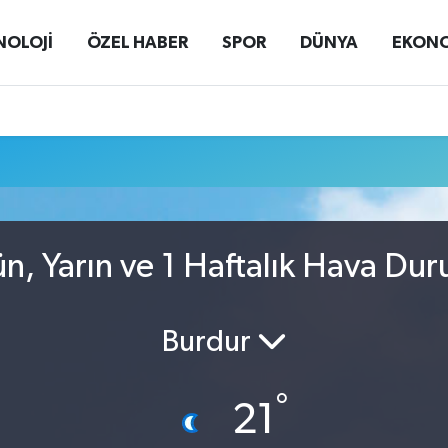
NOLOJİ
ÖZEL HABER
SPOR
DÜNYA
EKON
, Yarın ve 1 Haftalık Hava Du
Burdur
°
21