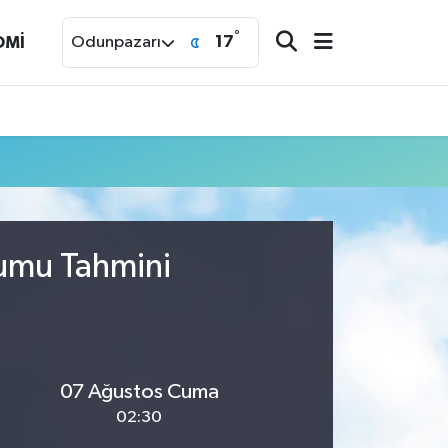
°
17
OMİ
Odunpazarı
rumu Tahmini
07 Ağustos Cuma
02:30