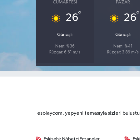
CUMARTESI
PAZAR
°
°
26
26
Güneşli
Güneşli
Nem: %36
Nem: %41
Rüzgar: 6.61 m/s
Rüzgar: 3.89 m/s
esolaycom, yepyeni temasıyla sizleri buluştu
Eskişehir Nöbetçi Eczaneler
Esk