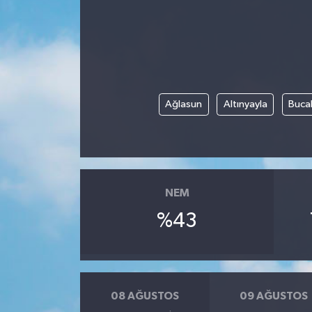
Ağlasun
Altınyayla
Buca
NEM
%43
08 AĞUSTOS
09 AĞUSTOS