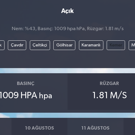
Açık
Nem: %43, Basınç: 1009 hpa hPa, Rüzgar: 1.81 m/s
k
Çavdır
Çeltikçi
Gölhisar
Karamanlı
Kemer
M
BASINÇ
RÜZGAR
1009 HPA
1.81 M/S
hpa
10 AĞUSTOS
11 AĞUSTOS