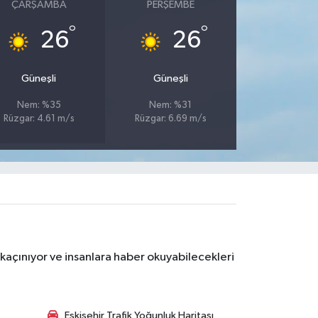
ÇARŞAMBA
PERŞEMBE
°
°
26
26
Güneşli
Güneşli
Nem: %35
Nem: %31
Rüzgar: 4.61 m/s
Rüzgar: 6.69 m/s
kaçınıyor ve insanlara haber okuyabilecekleri
Eskişehir Trafik Yoğunluk Haritası