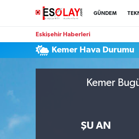
GÜNDEM
TEK
Eskişehir Nöbetçi Eczaneler
Eskişehir Haberleri
Eskişehir Hava Durumu
Kemer Hava Durumu
Eskişehir Namaz Vakitleri
Eskişehir Trafik Yoğunluk Haritası
Kemer Bugün
Süper Lig Puan Durumu ve Fikstür
Tüm Manşetler
Son Dakika Haberleri
ŞU AN
Haber Arşivi