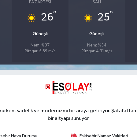
PAZARTESI
SALI
°
°
26
25
Güneşli
Güneşli
Nem: %37
Nem: %34
Rüzgar: 5.89 m/s
Rüzgar: 4.31 m/s
rurken, sadelik ve modernizmi bir araya getiriyor. Şatafattan 
bir altyapı sunuyor.
işehir Hava Durumu
Eskişehir Namaz Vakitleri