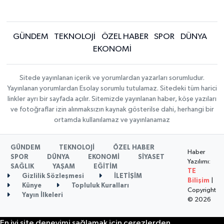
GÜNDEM
TEKNOLOJİ
ÖZEL HABER
SPOR
DÜNYA
EKONOMİ
Sitede yayınlanan içerik ve yorumlardan yazarları sorumludur.
Yayınlanan yorumlardan Esolay sorumlu tutulamaz. Sitedeki tüm harici
linkler ayrı bir sayfada açılır. Sitemizde yayınlanan haber, köşe yazıları
ve fotoğraflar izin alınmaksızın kaynak gösterilse dahi, herhangi bir
ortamda kullanılamaz ve yayınlanamaz
GÜNDEM
TEKNOLOJİ
ÖZEL HABER
Haber
SPOR
DÜNYA
EKONOMİ
SİYASET
Yazılımı:
SAĞLIK
YAŞAM
EĞİTİM
TE
Gizlilik Sözleşmesi
İLETİŞİM
Bilişim
|
Künye
Topluluk Kuralları
Copyright
Yayın İlkeleri
© 2026
En iyi site deneyimi sağlamak için çerezlerden