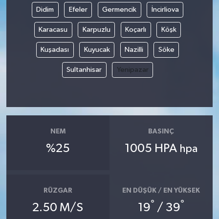
Didim
Efeler
Germencik
İncirliova
Karacasu
Karpuzlu
Koçarlı
Köşk
Kuşadası
Kuyucak
Nazilli
Söke
Sultanhisar
Yenipazar
NEM
BASINÇ
%25
1005 HPA
hpa
RÜZGAR
EN DÜŞÜK / EN YÜKSEK
°
°
2.50 M/S
19
/ 39