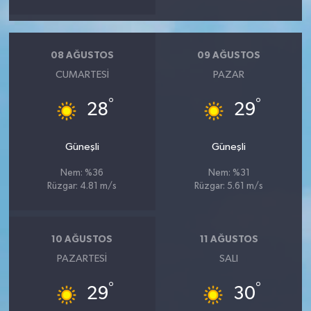
08 AĞUSTOS
09 AĞUSTOS
CUMARTESI
PAZAR
°
°
28
29
Güneşli
Güneşli
Nem: %36
Nem: %31
Rüzgar: 4.81 m/s
Rüzgar: 5.61 m/s
10 AĞUSTOS
11 AĞUSTOS
PAZARTESI
SALI
°
°
29
30