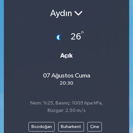
Aydın
°
26
Açık
07 Ağustos Cuma
20:30
Nem: %25, Basınç: 1005 hpa hPa,
Rüzgar: 2.50 m/s
Bozdoğan
Buharkent
Çine