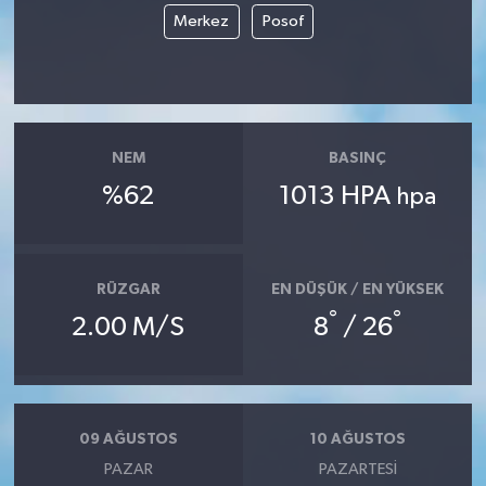
Merkez
Posof
NEM
BASINÇ
%62
1013 HPA
hpa
RÜZGAR
EN DÜŞÜK / EN YÜKSEK
°
°
2.00 M/S
8
/ 26
09 AĞUSTOS
10 AĞUSTOS
PAZAR
PAZARTESI