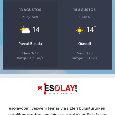
13 AĞUSTOS
14 AĞUSTOS
PERŞEMBE
CUMA
°
°
14
14
Parçalı Bulutlu
Güneşli
Nem: %77
Nem: %73
Rüzgar: 4.69 m/s
Rüzgar: 3.11 m/s
esolaycom, yepyeni temasıyla sizleri buluştururken,
sadelik ve modernizmi bir araya getiriyor. Şatafattan