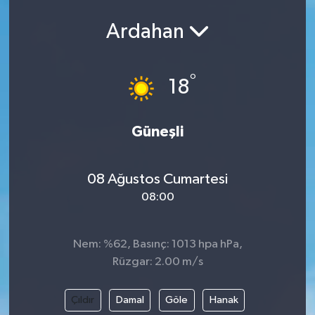
Ardahan
°
18
Güneşli
08 Ağustos Cumartesi
08:00
Nem: %62, Basınç: 1013 hpa hPa,
Rüzgar: 2.00 m/s
Çıldır
Damal
Göle
Hanak