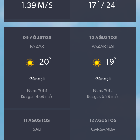
°
°
1.39 M/S
17
/ 24
09 AĞUSTOS
10 AĞUSTOS
PAZAR
PAZARTESI
°
°
20
19
Güneşli
Güneşli
Nem: %43
Nem: %42
Rüzgar: 4.69 m/s
Rüzgar: 6.89 m/s
11 AĞUSTOS
12 AĞUSTOS
SALI
ÇARŞAMBA