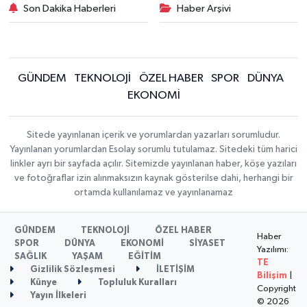
Son Dakika Haberleri
Haber Arşivi
GÜNDEM
TEKNOLOJİ
ÖZEL HABER
SPOR
DÜNYA
EKONOMİ
Sitede yayınlanan içerik ve yorumlardan yazarları sorumludur.
Yayınlanan yorumlardan Esolay sorumlu tutulamaz. Sitedeki tüm harici
linkler ayrı bir sayfada açılır. Sitemizde yayınlanan haber, köşe yazıları
ve fotoğraflar izin alınmaksızın kaynak gösterilse dahi, herhangi bir
ortamda kullanılamaz ve yayınlanamaz
GÜNDEM
TEKNOLOJİ
ÖZEL HABER
Haber
SPOR
DÜNYA
EKONOMİ
SİYASET
Yazılımı:
SAĞLIK
YAŞAM
EĞİTİM
TE
Gizlilik Sözleşmesi
İLETİŞİM
Bilişim
|
Künye
Topluluk Kuralları
Copyright
Yayın İlkeleri
© 2026