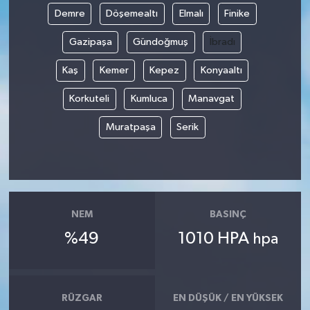
Demre
Döşemealtı
Elmalı
Finike
Gazipaşa
Gündoğmuş
İbradı
Kaş
Kemer
Kepez
Konyaaltı
Korkuteli
Kumluca
Manavgat
Muratpaşa
Serik
NEM
BASINÇ
%49
1010 HPA
hpa
RÜZGAR
EN DÜŞÜK / EN YÜKSEK