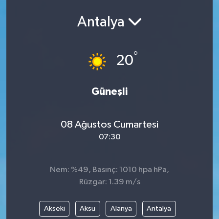
Antalya
°
20
Güneşli
08 Ağustos Cumartesi
07:30
Nem: %49, Basınç: 1010 hpa hPa,
Rüzgar: 1.39 m/s
Akseki
Aksu
Alanya
Antalya