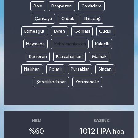
Bala
Beypazarı
Çamlıdere
Çankaya
Çubuk
Elmadağ
Etimesgut
Evren
Gölbaşı
Güdül
Haymana
Kahramankazan
Kalecik
Keçiören
Kızılcahamam
Mamak
Nallıhan
Polatlı
Pursaklar
Sincan
Şereflikoçhisar
Yenimahalle
NEM
BASINÇ
%60
1012 HPA
hpa