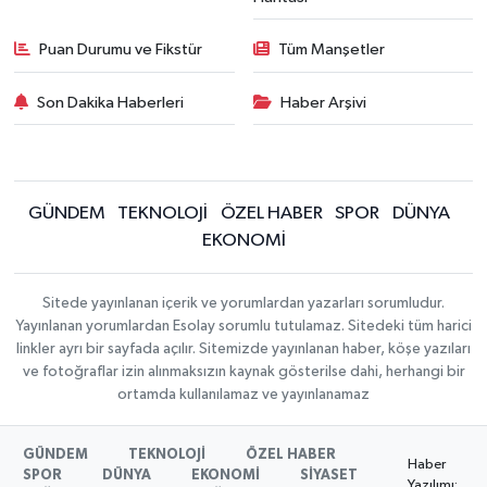
Puan Durumu ve Fikstür
Tüm Manşetler
Son Dakika Haberleri
Haber Arşivi
GÜNDEM
TEKNOLOJİ
ÖZEL HABER
SPOR
DÜNYA
EKONOMİ
Sitede yayınlanan içerik ve yorumlardan yazarları sorumludur.
Yayınlanan yorumlardan Esolay sorumlu tutulamaz. Sitedeki tüm harici
linkler ayrı bir sayfada açılır. Sitemizde yayınlanan haber, köşe yazıları
ve fotoğraflar izin alınmaksızın kaynak gösterilse dahi, herhangi bir
ortamda kullanılamaz ve yayınlanamaz
GÜNDEM
TEKNOLOJİ
ÖZEL HABER
Haber
SPOR
DÜNYA
EKONOMİ
SİYASET
Yazılımı: