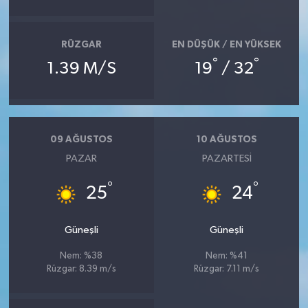
RÜZGAR
EN DÜŞÜK / EN YÜKSEK
°
°
1.39 M/S
19
/ 32
09 AĞUSTOS
10 AĞUSTOS
PAZAR
PAZARTESI
°
°
25
24
Güneşli
Güneşli
Nem: %38
Nem: %41
Rüzgar: 8.39 m/s
Rüzgar: 7.11 m/s