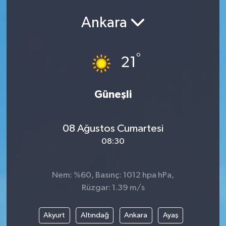
Ankara
°
21
Güneşli
08 Ağustos Cumartesi
08:30
Nem: %60, Basınç: 1012 hpa hPa,
Rüzgar: 1.39 m/s
Akyurt
Altındağ
Ankara
Ayaş