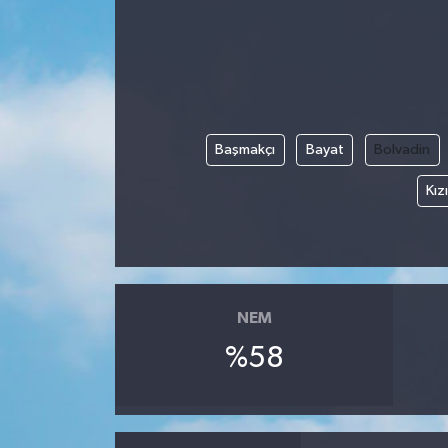
Başmakçı
Bayat
Bolvadin
Kız
NEM
%58