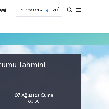
°
20
OMİ
Odunpazarı
urumu Tahmini
07 Ağustos Cuma
03:00