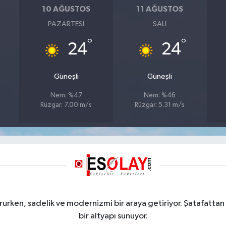
10 AĞUSTOS
11 AĞUSTOS
PAZARTESI
SALI
°
°
24
24
Güneşli
Güneşli
Nem: %47
Nem: %46
Rüzgar: 7.00 m/s
Rüzgar: 5.31 m/s
rurken, sadelik ve modernizmi bir araya getiriyor. Şatafattan 
bir altyapı sunuyor.