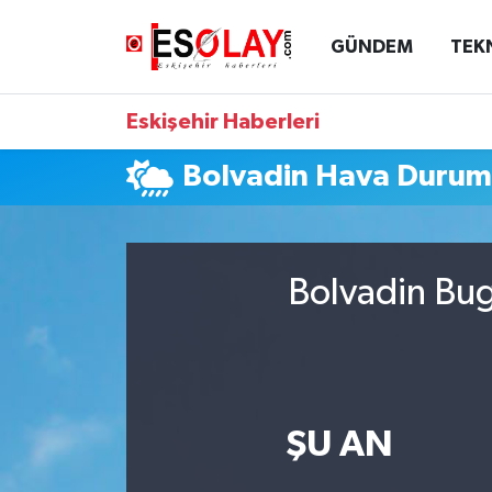
GÜNDEM
TEK
Eskişehir Nöbetçi Eczaneler
Eskişehir Haberleri
Eskişehir Hava Durumu
Bolvadin Hava Duru
Eskişehir Namaz Vakitleri
Eskişehir Trafik Yoğunluk Haritası
Bolvadin Bug
Süper Lig Puan Durumu ve Fikstür
Tüm Manşetler
Son Dakika Haberleri
ŞU AN
Haber Arşivi