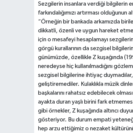
Sezgilerin insanlara verdiği bilgilerin
farkındalığımızı artırması olduğunun a
“Örneğin bir bankada arkamızda birile
dikkatli, özenli ve uygun hareket e
için o mesafeyi hesaplamayı sezgileri
görgü kurallarının da sezgisel bilgile
günümüzde, özellikle Z kuşağında (1997
neredeyse hiç kullanılmadığını gözl
sezgisel bilgilerine ihtiyaç duymadılar
geliştiremediler. Kulaklıkla müzik dinl
başkalarını rahatsız edebilecek olmas
ayakta duran yaşlı birini fark etmem
gibi örnekler, Z kuşağında altıncı duy
gösteriyor. Bu durum empati yeteneği
hep arzu ettiğimiz o nezaket kültürü