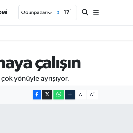
°
17
OMİ
Odunpazarı
aya çalışın
 çok yönüyle ayrışıyor.
-
+
A
A