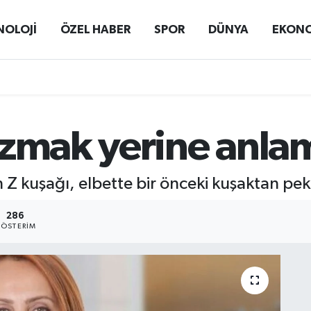
NOLOJİ
ÖZEL HABER
SPOR
DÜNYA
EKON
ızmak yerine anlam
 Z kuşağı, elbette bir önceki kuşaktan pek
286
ÖSTERIM