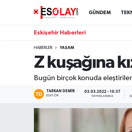
GÜNDEM
TEK
Eskişehir Nöbetçi Eczaneler
Eskişehir Haberleri
Eskişehir Hava Durumu
HABERLER
YAŞAM
Eskişehir Namaz Vakitleri
Z kuşağına k
Eskişehir Trafik Yoğunluk Haritası
Bugün birçok konuda eleştirilen
Süper Lig Puan Durumu ve Fikstür
TARKAN DEMIR
03.03.2022 - 10:37
EDITÖR
YAYINLANMA
G
Tüm Manşetler
Son Dakika Haberleri
Haber Arşivi