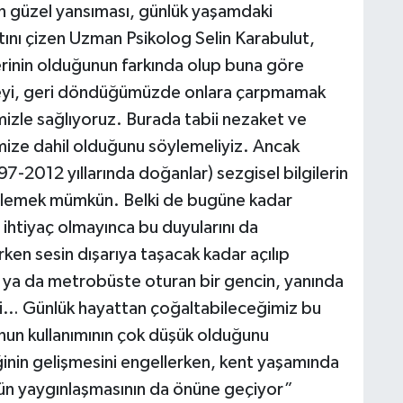
 en güzel yansıması, günlük yaşamdaki
ltını çizen Uzman Psikolog Selin Karabulut,
rinin olduğunun farkında olup buna göre
tmeyi, geri döndüğümüzde onlara çarpmamak
mizle sağlıyoruz. Burada tabii nezaket ve
rimize dahil olduğunu söylemeliyiz. Ancak
-2012 yıllarında doğanlar) sezgisel bilgilerin
emlemek mümkün. Belki de bugüne kadar
, ihtiyaç olmayınca bu duyularını da
erken sesin dışarıya taşacak kadar açılıp
ı ya da metrobüste oturan bir gencin, yanında
esi… Günlük hayattan çoğaltabileceğimiz bu
unun kullanımının çok düşük olduğunu
nin gelişmesini engellerken, kent yaşamında
nün yaygınlaşmasının da önüne geçiyor”