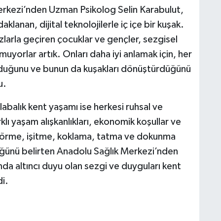
erkezi’nden Uzman Psikolog Selin Karabulut,
lanan, dijital teknolojilerle iç içe bir kuşak.
larla geçiren çocuklar ve gençler, sezgisel
muyorlar artık. Onları daha iyi anlamak için, her
olduğunu ve bunun da kuşakları dönüştürdüğünü
u.
alabalık kent yaşamı ise herkesi ruhsal ve
rklı yaşam alışkanlıkları, ekonomik koşullar ve
Görme, işitme, koklama, tatma ve dokunma
üğünü belirten Anadolu Sağlık Merkezi’nden
da altıncı duyu olan sezgi ve duyguları kent
i.