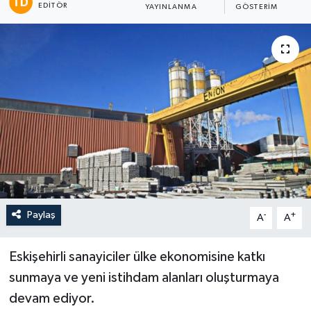
EDITÖR
YAYINLANMA
GÖSTERIM
Paylaş
-
+
A
A
Eskişehirli sanayiciler ülke ekonomisine katkı
sunmaya ve yeni istihdam alanları oluşturmaya
devam ediyor.