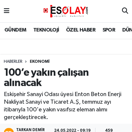
Eskişehir Nöbetçi Eczaneler
GÜNDEM
TEKNOLOJİ
ÖZEL HABER
SPOR
DÜ
Eskişehir Hava Durumu
Eskişehir Namaz Vakitleri
HABERLER
EKONOMİ
Eskişehir Trafik Yoğunluk Haritası
100’e yakın çalışan
alınacak
Süper Lig Puan Durumu ve Fikstür
Eskişehir Sanayi Odası üyesi Enton Beton Enerji
Tüm Manşetler
Nakliyat Sanayi ve Ticaret A.Ş, temmuz ayı
itibarıyla 100'e yakın vasıfsız eleman alımı
Son Dakika Haberleri
gerçekleştirecek.
Haber Arşivi
TARKAN DEMIR
24.05.2022 - 09:19
459