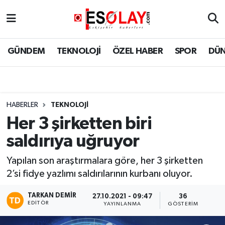
Eskişehir Nöbetçi Eczaneler
GÜNDEM
TEKNOLOJİ
ÖZEL HABER
SPOR
DÜ
Eskişehir Hava Durumu
Eskişehir Namaz Vakitleri
HABERLER
TEKNOLOJİ
Eskişehir Trafik Yoğunluk Haritası
Her 3 şirketten biri
saldırıya uğruyor
Süper Lig Puan Durumu ve Fikstür
​​​​​​​Yapılan son araştırmalara göre, her 3 şirketten
Tüm Manşetler
2’si fidye yazlımı saldırılarının kurbanı oluyor.
Son Dakika Haberleri
TARKAN DEMIR
27.10.2021 - 09:47
36
EDITÖR
YAYINLANMA
GÖSTERIM
Haber Arşivi