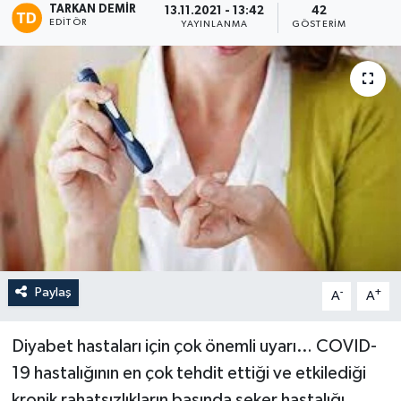
TARKAN DEMIR
13.11.2021 - 13:42
42
EDITÖR
YAYINLANMA
GÖSTERIM
Paylaş
-
+
A
A
Diyabet hastaları için çok önemli uyarı… COVID-
19 hastalığının en çok tehdit ettiği ve etkilediği
kronik rahatsızlıkların başında şeker hastalığı