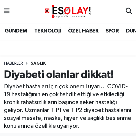
Eskişehir Nöbetçi Eczaneler
GÜNDEM
TEKNOLOJİ
ÖZEL HABER
SPOR
DÜ
Eskişehir Hava Durumu
Eskişehir Namaz Vakitleri
HABERLER
SAĞLIK
Eskişehir Trafik Yoğunluk Haritası
Diyabeti olanlar dikkat!
Süper Lig Puan Durumu ve Fikstür
Diyabet hastaları için çok önemli uyarı… COVID-
19 hastalığının en çok tehdit ettiği ve etkilediği
Tüm Manşetler
kronik rahatsızlıkların başında şeker hastalığı
geliyor. Uzmanlar TIP1 ve TIP2 diyabet hastalarını
Son Dakika Haberleri
sosyal mesafe, maske, hijyen ve sağlıklı beslenme
konularında özellikle uyarıyor.
Haber Arşivi